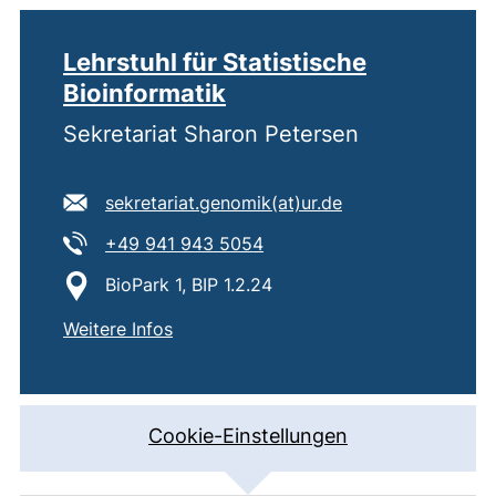
Lehrstuhl für Statistische
Bioinformatik
Sekretariat Sharon Petersen
E-Mail Adresse:
(öffnet Ihr E-Mai
sekretariat.genomik​(at)​ur.de
Tel:
(startet einen Telefonanruf,
+49 941 943 5054
Standort:
BioPark 1, BIP 1.2.24
von
Lehrstuhl für Statistische Bioinformati
(externer Link, öffnet neues Fenster)
Weitere Infos
Cookie-Einstellungen