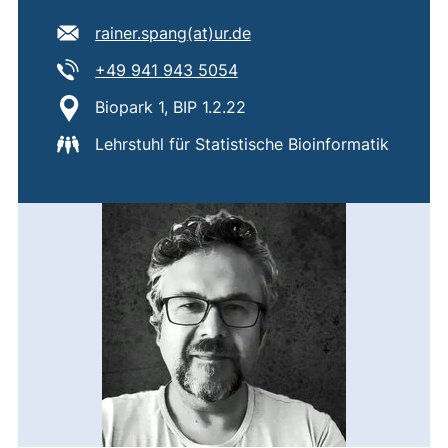
E-Mail Adresse:
(öffnet Ihr E-Mail-Progra
rainer.spang​(at)​ur.de
Tel:
(startet einen Telefonanruf,
+49 941 943 5054
Standort:
Biopark 1, BIP 1.2.22
Lehrstuhl für Statistische Bioinformatik