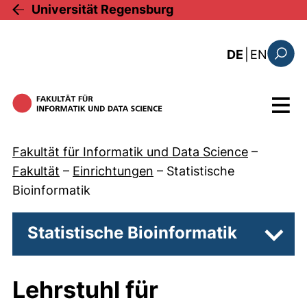
Direkt zum Inhalt
Universität Regensburg
: this 
DE
|
EN
Suchfo
Menü
Fakultät für Informatik und Data Science
–
Fakultät
–
Einrichtungen
–
Statistische
Bioinformatik
Statistische Bioinformatik
Unter
Lehrstuhl für