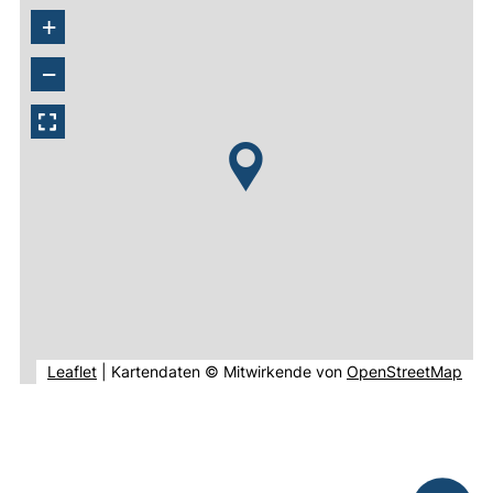
+
−
(externer Link, öffnet neues Fenster).
(ext
Leaflet
|
Kartendaten © Mitwirkende von
OpenStreetMap